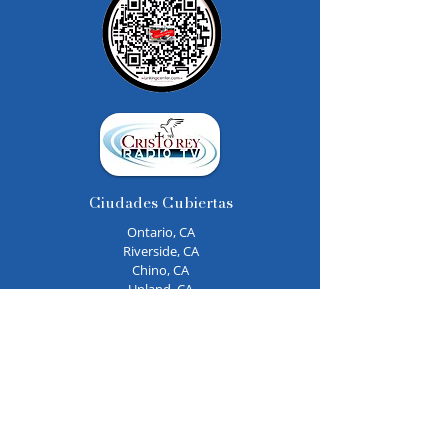
Ciudades Cubiertas
Ontario, CA
Riverside, CA
Chino, CA
Upland, CA
La Puente, CA
Más Servicios
Iglesia Católica Cerca de mi
Iglesias Católicas
Clases de Catecismo
Bautismos Católicos
Misas de Fiestas Patronales