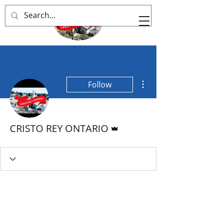
More actions
Follow
Admin
CRISTO REY ONTARIO