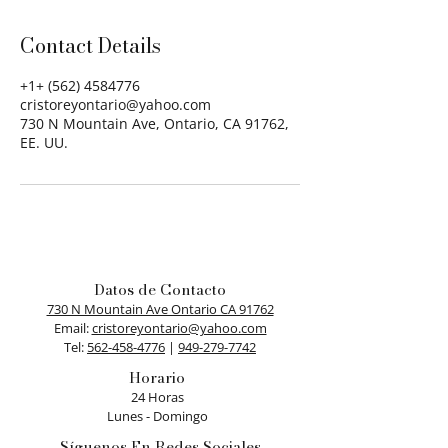
Contact Details
+1+ (562) 4584776
cristoreyontario@yahoo.com
730 N Mountain Ave, Ontario, CA 91762,
EE. UU.
Datos de Contacto
730 N Mountain Ave Ontario CA 91762
​Email:
cristoreyontario@yahoo.com
Tel:
562-458-4776
|
949-279-7742
Horario
24 Horas
Lunes - Domingo
Síguenos En Redes Sociales