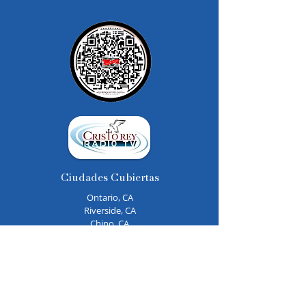
Ciudades Cubiertas
Ontario, CA
Riverside, CA
Chino, CA
Upland, CA
La Puente, CA
Más Servicios
Iglesia Católica Cerca de mi
Iglesias Católicas