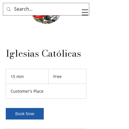
Iglesias Católicas
Free
15 min
1
Free
5
m
Customer's Place
i
n
Book Now