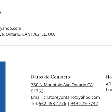
s
@yahoo.com
e, Ontario, CA 91762, EE. UU.
Datos de Contacto
Ho
24
730 N Mountain Ave Ontario CA
Lu
91762
​Email:
cristoreyontario@yahoo.com
Tel:
562-458-4776
|
949-279-7742