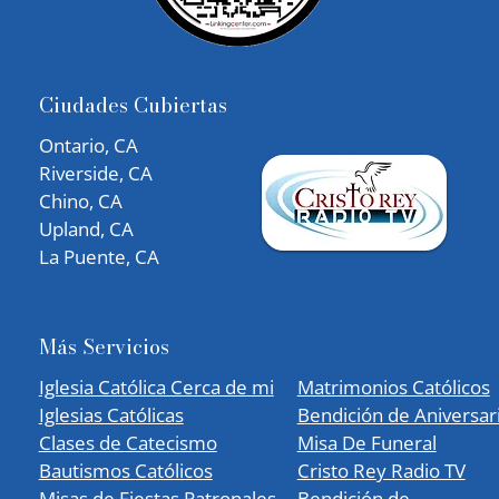
Ciudades Cubiertas
Ontario, CA
Riverside, CA
Chino, CA
Upland, CA
La Puente, CA
Más Servicios
Iglesia Católica Cerca de mi
Matrimonios Católicos
Iglesias Católicas
Bendición de Aniversar
Clases de Catecismo
Misa De Funeral
Bautismos Católicos
Cristo Rey Radio TV
Misas de Fiestas Patronales
Bendición de