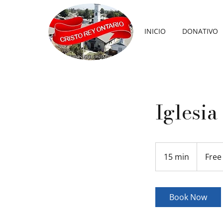
INICIO
DONATIVO
Iglesia
Free
15 min
1
Free
5
m
i
Book Now
n