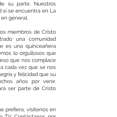
de su parte. Nuestros
d si se encuentra en La
y en general.
os miembros de Cristo
trado una comunidad
ue es una quinceañera
bemos lo orgullosos que
or eso que nos complace
ra cada vez que se nos
egría y felicidad que su
uchos años por venir.
á ser parte de Cristo
 prefiera, visítenos en
io TV. Contáctanos por